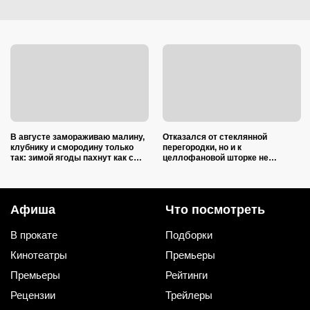
В августе замораживаю малину,
Отказался от стеклянной
клубнику и смородину только
перегородки, но и к
так: зимой ягоды пахнут как с
целлофановой шторке не
грядки и не растекаются в кашу
вернусь: от брызг в ванной в
2026 году спасает такой вариант
Афиша
Что посмотреть
В прокате
Подборки
Кинотеатры
Премьеры
Премьеры
Рейтинги
Рецензии
Трейлеры