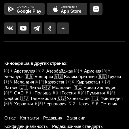
Google Play
App Store
Киноафиша в других странах:
🇦🇺
Австралия
🇦🇿
Азербайджан
🇦🇲
Армения
🇧🇾
Беларусь
🇧🇬
Болгария
🇬🇧
Великобритания
🇬🇪
Грузия
🇮🇸
Исландия
🇰🇿
Казахстан
🇰🇬
Кыргызстан
🇱🇻
Латвия
🇱🇹
Литва
🇲🇩
Молдавия
🇳🇿
Новая Зеландия
🇦🇪
ОАЭ
🇵🇱
Польша
🇷🇺
Россия
🇷🇴
Румыния
🇷🇸
Сербия
🇹🇯
Таджикистан
🇺🇿
Узбекистан
🇫🇮
Финляндия
🇭🇷
Хорватия
🇲🇪
Черногория
🇨🇿
Чехия
🇪🇪
Эстония
О нас
Контакты
Редакция
Вакансии
Конфиденциальность
Редакционные стандарты