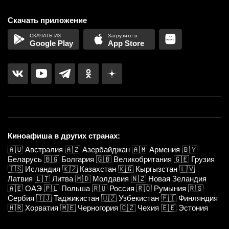
Скачать приложение
Google Play
App Store
Киноафиша в других странах:
🇦🇺
Австралия
🇦🇿
Азербайджан
🇦🇲
Армения
🇧🇾
Беларусь
🇧🇬
Болгария
🇬🇧
Великобритания
🇬🇪
Грузия
🇮🇸
Исландия
🇰🇿
Казахстан
🇰🇬
Кыргызстан
🇱🇻
Латвия
🇱🇹
Литва
🇲🇩
Молдавия
🇳🇿
Новая Зеландия
🇦🇪
ОАЭ
🇵🇱
Польша
🇷🇺
Россия
🇷🇴
Румыния
🇷🇸
Сербия
🇹🇯
Таджикистан
🇺🇿
Узбекистан
🇫🇮
Финляндия
🇭🇷
Хорватия
🇲🇪
Черногория
🇨🇿
Чехия
🇪🇪
Эстония