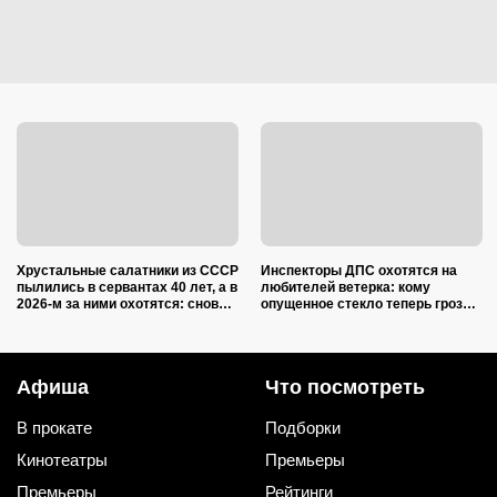
Хрустальные салатники из СССР
Инспекторы ДПС охотятся на
пылились в сервантах 40 лет, а в
любителей ветерка: кому
2026-м за ними охотятся: снова в
опущенное стекло теперь грозит
моде и дорожают
лишением прав
Афиша
Что посмотреть
В прокате
Подборки
Кинотеатры
Премьеры
Премьеры
Рейтинги