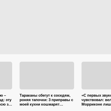
рю –
Тараканы сбегут к соседям,
«С первых звук
д: эту
роняя тапочки: 3 приправы с
чувствовал: ве
всю за
моей кухни кошмарят
Морриконе ли
вредителей сильнее
писал музыку к