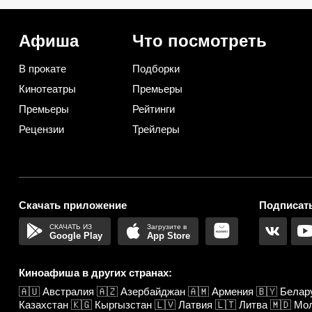
улетают со стола первыми
пятиминутка)
Афиша
Что посмотреть
В прокате
Подборки
Кинотеатры
Премьеры
Премьеры
Рейтинги
Рецензии
Трейлеры
Скачать приложение
Подписать
Google Play
App Store
Киноафиша в других странах:
🇦🇺
Австралия
🇦🇿
Азербайджан
🇦🇲
Армения
🇧🇾
Белар
Казахстан
🇰🇬
Кыргызстан
🇱🇻
Латвия
🇱🇹
Литва
🇲🇩
Мо