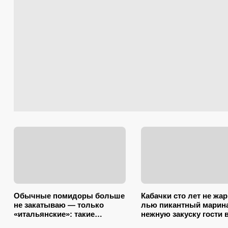
Обычные помидоры больше
Кабачки сто лет не жа
не закатываю — только
лью пикантный марина
«итальянские»: такие
нежную закуску гости 
ароматные, что всегда
час съедят (рецепт-