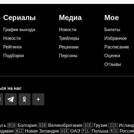
дихлофоса
кино: всему вин
трагедия
Сериалы
Медиа
Мое
График выхода
Новости
Билеты
Новости
Трейлеры
Избранное
Рейтинги
Рецензии
Расписание
Подборки
Персоны
Оценки
Отзывы
ся на нас
усь
🇧🇬
Болгария
🇬🇧
Великобритания
🇬🇪
Грузия
🇮🇸
Ислан
лдавия
🇳🇿
Новая Зеландия
🇦🇪
ОАЭ
🇵🇱
Польша
🇷🇺
Росси