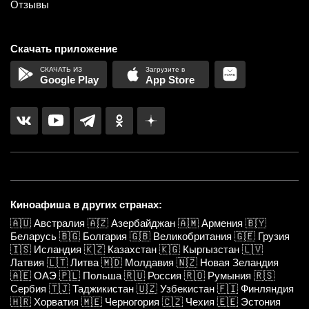
Отзывы
Скачать приложение
Google Play
App Store
Киноафиша в других странах:
🇦🇺
Австралия
🇦🇿
Азербайджан
🇦🇲
Армения
🇧🇾
Беларусь
🇧🇬
Болгария
🇬🇧
Великобритания
🇬🇪
Грузия
🇮🇸
Исландия
🇰🇿
Казахстан
🇰🇬
Кыргызстан
🇱🇻
Латвия
🇱🇹
Литва
🇲🇩
Молдавия
🇳🇿
Новая Зеландия
🇦🇪
ОАЭ
🇵🇱
Польша
🇷🇺
Россия
🇷🇴
Румыния
🇷🇸
Сербия
🇹🇯
Таджикистан
🇺🇿
Узбекистан
🇫🇮
Финляндия
🇭🇷
Хорватия
🇲🇪
Черногория
🇨🇿
Чехия
🇪🇪
Эстония