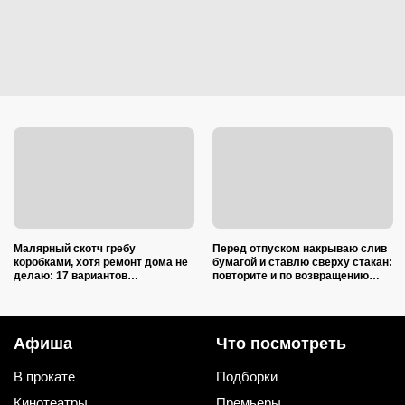
Малярный скотч гребу
Перед отпуском накрываю слив
коробками, хотя ремонт дома не
бумагой и ставлю сверху стакан:
делаю: 17 вариантов
повторите и по возвращению
использования в квартире и на
спасибо скажете
даче
Афиша
Что посмотреть
В прокате
Подборки
Кинотеатры
Премьеры