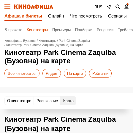
RUS
Афиша и билеты
Онлайн
Что посмотреть
Сериалы
В прокате
Кинотеатры
Премьеры
Подборки
Рецензии
Трейле
Киноафиша Бузовны
Кинотеатры
Park Cinema Zaqulba
Кинотеатр Park Cinema Zaqulba (Бузовна) на карте
Кинотеатр Park Cinema Zaqulba
(Бузовна) на карте
Все кинотеатры
Рядом
На карте
Рейтинги
О кинотеатре
Расписание
Карта
Кинотеатр Park Cinema Zaqulba
(Бузовна) на карте