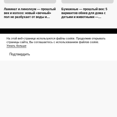
Ламинат и линолеум — прошлый
Бумажные — прошлый век: 5
век и колхоз: новый «вечный»
вариантов обоев для дома с
пол не разбухает от воды и
детьми и животными —
выглядит на миллион
царапины и фломастеры им
нипочём
Афиша
Что посмотреть
На этой веб-странице используются файлы cookie. Продолжив открывать
страницы сайта, Вы соглашаетесь с использованием файлов cookie.
В прокате
Подборки
Узнать больше
Кинотеатры
Премьеры
Подтвердить
Премьеры
Рейтинги
Рецензии
Трейлеры
Сериалы
Медиа
График выхода
Новости
Новости
Трейлеры
Рейтинги
Рецензии