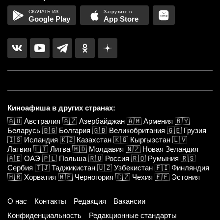
Google Play
App Store
Киноафиша в других странах:
🇦🇺
Австралия
🇦🇿
Азербайджан
🇦🇲
Армения
🇧🇾
Беларусь
🇧🇬
Болгария
🇬🇧
Великобритания
🇬🇪
Грузия
🇮🇸
Исландия
🇰🇿
Казахстан
🇰🇬
Кыргызстан
🇱🇻
Латвия
🇱🇹
Литва
🇲🇩
Молдавия
🇳🇿
Новая Зеландия
🇦🇪
ОАЭ
🇵🇱
Польша
🇷🇺
Россия
🇷🇴
Румыния
🇷🇸
Сербия
🇹🇯
Таджикистан
🇺🇿
Узбекистан
🇫🇮
Финляндия
🇭🇷
Хорватия
🇲🇪
Черногория
🇨🇿
Чехия
🇪🇪
Эстония
О нас
Контакты
Редакция
Вакансии
Конфиденциальность
Редакционные стандарты