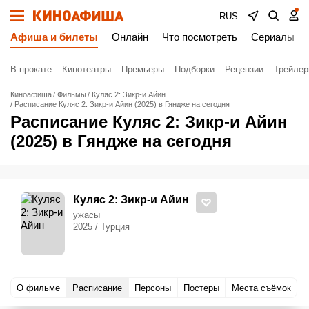
RUS
Афиша и билеты
Онлайн
Что посмотреть
Сериалы
В прокате
Кинотеатры
Премьеры
Подборки
Рецензии
Трейле
Киноафиша
Фильмы
Куляс 2: Зикр-и Айин
Расписание Куляс 2: Зикр-и Айин (2025) в Гяндже на сегодня
Расписание Куляс 2: Зикр-и Айин
(2025) в Гяндже на сегодня
Куляс 2: Зикр-и Айин
ужасы
2025 / Турция
О фильме
Расписание
Персоны
Постеры
Места съёмок