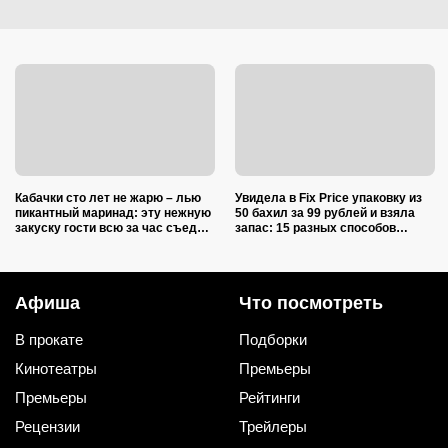
Кабачки сто лет не жарю – лью
Увидела в Fix Price упаковку из
пикантный маринад: эту нежную
50 бахил за 99 рублей и взяла
закуску гости всю за час съедят
запас: 15 разных способов
(рецепт-пятиминутка)
использовать их дома и на даче
Афиша
Что посмотреть
В прокате
Подборки
Кинотеатры
Премьеры
Премьеры
Рейтинги
Рецензии
Трейлеры