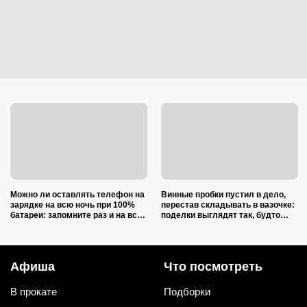
Можно ли оставлять телефон на
Винные пробки пустил в дело,
зарядке на всю ночь при 100%
перестав складывать в вазочке:
батареи: запомните раз и на всю
поделки выглядят так, будто
жизнь (многие ошибаются)
делали итальянские мастера
Афиша
Что посмотреть
В прокате
Подборки