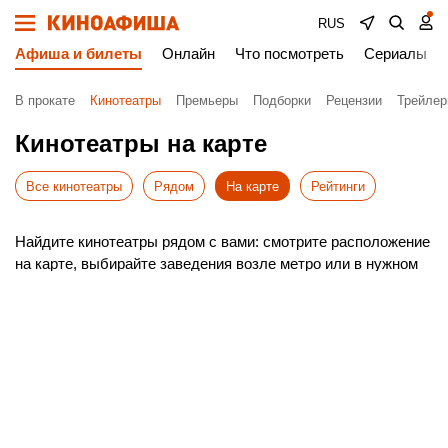
RUS
Афиша и билеты
Онлайн
Что посмотреть
Сериалы
В прокате
Кинотеатры
Премьеры
Подборки
Рецензии
Трейле
Кинотеатры на карте
Все кинотеатры
Рядом
На карте
Рейтинги
Найдите кинотеатры рядом с вами: смотрите расположение
на карте, выбирайте заведения возле метро или в нужном
районе Нахичевани. Включите геолокацию, чтобы система
автоматически показала ближайшие варианты.
Удобный поиск поможет быстро сориентироваться в
Нахичеване и построить оптимальный маршрут до
выбранного кинотеатра.