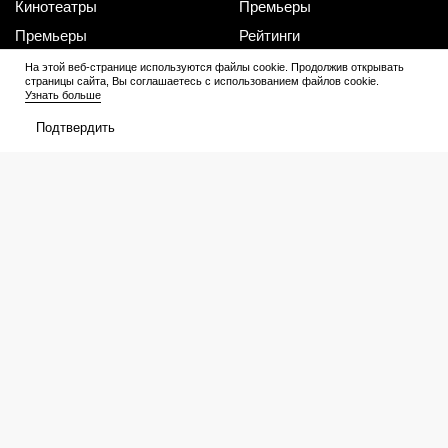
Кинотеатры
Премьеры
Премьеры
Рейтинги
Рецензии
Трейлеры
На этой веб-странице используются файлы cookie. Продолжив открывать
страницы сайта, Вы соглашаетесь с использованием файлов cookie.
Узнать больше
Сериалы
Медиа
Подтвердить
График выхода
Новости
Новости
Трейлеры
Рейтинги
Рецензии
Подборки
Персоны
Мое
Билеты
Избранное
Расписание
Оценки