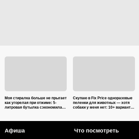
Моя стиралка больше не прыгает
Скупаю в Fix Price одноразовые
как угорелая при отжиме: 5-
пеленки для животных — хотя
литровая бутылка сэкономила
собаки у меня нет: 10+ вариантов
на ремонте несколько тысяч
использования их дома и на
рублей
даче
Афиша
Что посмотреть