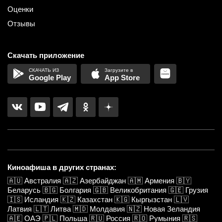
Оценки
Отзывы
Скачать приложение
Google Play
App Store
Киноафиша в других странах:
🇦🇺
Австралия
🇦🇿
Азербайджан
🇦🇲
Армения
🇧🇾
Беларусь
🇧🇬
Болгария
🇬🇧
Великобритания
🇬🇪
Грузия
🇮🇸
Исландия
🇰🇿
Казахстан
🇰🇬
Кыргызстан
🇱🇻
Латвия
🇱🇹
Литва
🇲🇩
Молдавия
🇳🇿
Новая Зеландия
🇦🇪
ОАЭ
🇵🇱
Польша
🇷🇺
Россия
🇷🇴
Румыния
🇷🇸