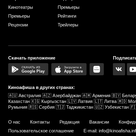
Кинотеатры
Премьеры
Премьеры
Рейтинги
Рецензии
Трейлеры
Скачать приложение
Подписать
Google Play
App Store
Киноафиша в других странах:
🇦🇺
Австралия
🇦🇿
Азербайджан
🇦🇲
Армения
🇧🇾
Белар
Казахстан
🇰🇬
Кыргызстан
🇱🇻
Латвия
🇱🇹
Литва
🇲🇩
Мо
Румыния
🇷🇸
Сербия
🇹🇯
Таджикистан
🇺🇿
Узбекистан
🇫
О нас
Контакты
Редакция
Вакансии
Конфид
Пользовательское соглашение
E-mail: info@kinoafisha.in