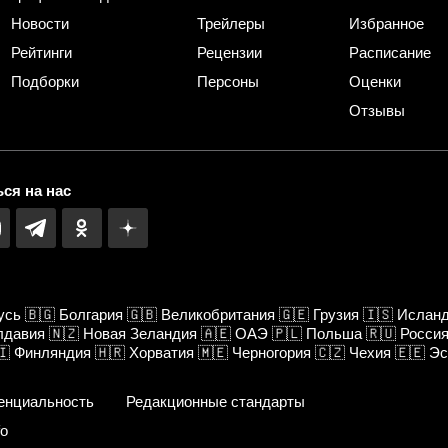
Новости
Трейлеры
Избранное
Рейтинги
Рецензии
Расписание
Подборки
Персоны
Оценки
Отзывы
ся на нас
усь
🇧🇬
Болгария
🇬🇧
Великобритания
🇬🇪
Грузия
🇮🇸
Ислан
лдавия
🇳🇿
Новая Зеландия
🇦🇪
ОАЭ
🇵🇱
Польша
🇷🇺
Росси
🇮
Финляндия
🇭🇷
Хорватия
🇲🇪
Черногория
🇨🇿
Чехия
🇪🇪
Эс
енциальность
Редакционные стандарты
fo