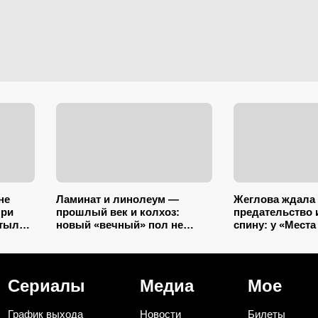
не
Ламинат и линолеум —
Жеглова ждала
при
прошлый век и колхоз:
предательство 
утылка
новый «вечный» пол не
спину: у «Места
е
разбухает от воды и
могло выйти п
ей
выглядит на миллион
но Говорухин «
рогами»
Сериалы
Медиа
Мое
График выхода
Новости
Билеты