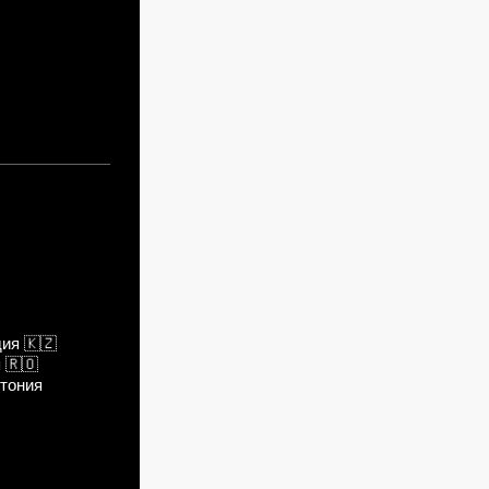
дия
🇰🇿
я
🇷🇴
тония