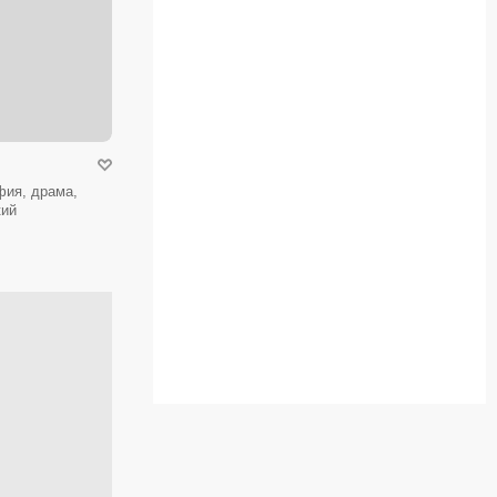
фия, драма,
кий