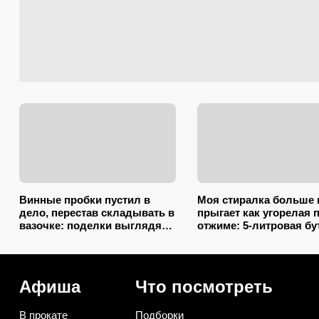
Винные пробки пустил в
Моя стиралка больше 
дело, перестав складывать в
прыгает как угорелая 
вазочке: поделки выглядят
отжиме: 5-литровая б
так, будто делали
сэкономила на ремонт
итальянские мастера
несколько тысяч рубл
Афиша
Что посмотреть
В прокате
Подборки