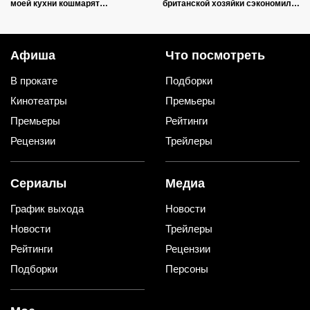
моей кухни кошмарят
британской хозяйки сэкономил
вредителей сильнее дихлофоса
кучу времени (и немного денег)
Афиша
Что посмотреть
В прокате
Подборки
Кинотеатры
Премьеры
Премьеры
Рейтинги
Рецензии
Трейлеры
Сериалы
Медиа
График выхода
Новости
Новости
Трейлеры
Рейтинги
Рецензии
Подборки
Персоны