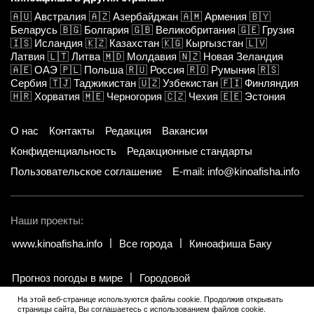
🇦🇺
Австралия
🇦🇿
Азербайджан
🇦🇲
Армения
🇧🇾
Беларусь
🇧🇬
Болгария
🇬🇧
Великобритания
🇬🇪
Грузия
🇮🇸
Исландия
🇰🇿
Казахстан
🇰🇬
Кыргызстан
🇱🇻
Латвия
🇱🇹
Литва
🇲🇩
Молдавия
🇳🇿
Новая Зеландия
🇦🇪
ОАЭ
🇵🇱
Польша
🇷🇺
Россия
🇷🇴
Румыния
🇷🇸
Сербия
🇹🇯
Таджикистан
🇺🇿
Узбекистан
🇫🇮
Финляндия
🇭🇷
Хорватия
🇲🇪
Черногория
🇨🇿
Чехия
🇪🇪
Эстония
О нас
Контакты
Редакция
Вакансии
Конфиденциальность
Редакционные стандарты
Пользовательское соглашение
E-mail: info@kinoafisha.info
Наши проекты:
www.kinoafisha.info
Все города
Киноафиша Баку
Прогноз погоды в мире
Городовой
На этой веб-странице используются файлы cookie. Продолжив открывать
страницы сайта, Вы соглашаетесь с использованием файлов cookie.
© 2002-2026 Все права и материалы принадлежат «Киноафиша».
.