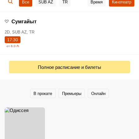
Все
SUB AZ
TR
Время
Кинотеатр
Сумгайыт
2D, SUB AZ, TR
17:30
от 6.0 ₼
Полное расписание и билеты
В прокате
Премьеры
Онлайн