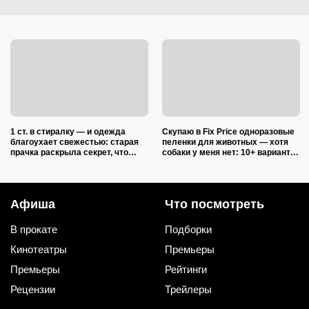
1 ст. в стиралку — и одежда
Скупаю в Fix Price одноразовые
благоухает свежестью: старая
пеленки для животных — хотя
прачка раскрыла секрет, что
собаки у меня нет: 10+ вариантов
добавить в барабан вместе с
использования их дома и на
порошком
даче
Афиша
Что посмотреть
В прокате
Подборки
Кинотеатры
Премьеры
Премьеры
Рейтинги
Рецензии
Трейлеры