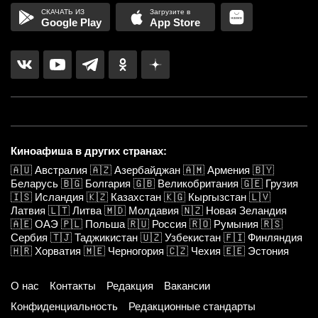
Google Play
App Store
Киноафиша в других странах:
🇦🇺
Австралия
🇦🇿
Азербайджан
🇦🇲
Армения
🇧🇾
Беларусь
🇧🇬
Болгария
🇬🇧
Великобритания
🇬🇪
Грузия
🇮🇸
Исландия
🇰🇿
Казахстан
🇰🇬
Кыргызстан
🇱🇻
Латвия
🇱🇹
Литва
🇲🇩
Молдавия
🇳🇿
Новая Зеландия
🇦🇪
ОАЭ
🇵🇱
Польша
🇷🇺
Россия
🇷🇴
Румыния
🇷🇸
Сербия
🇹🇯
Таджикистан
🇺🇿
Узбекистан
🇫🇮
Финляндия
🇭🇷
Хорватия
🇲🇪
Черногория
🇨🇿
Чехия
🇪🇪
Эстония
О нас
Контакты
Редакция
Вакансии
Конфиденциальность
Редакционные стандарты