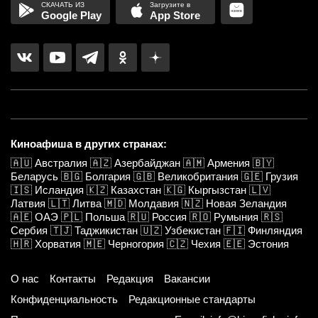
Google Play
App Store
Киноафиша в других странах:
🇦🇺
Австралия
🇦🇿
Азербайджан
🇦🇲
Армения
🇧🇾
Беларусь
🇧🇬
Болгария
🇬🇧
Великобритания
🇬🇪
Грузия
🇮🇸
Исландия
🇰🇿
Казахстан
🇰🇬
Кыргызстан
🇱🇻
Латвия
🇱🇹
Литва
🇲🇩
Молдавия
🇳🇿
Новая Зеландия
🇦🇪
ОАЭ
🇵🇱
Польша
🇷🇺
Россия
🇷🇴
Румыния
🇷🇸
Сербия
🇹🇯
Таджикистан
🇺🇿
Узбекистан
🇫🇮
Финляндия
🇭🇷
Хорватия
🇲🇪
Черногория
🇨🇿
Чехия
🇪🇪
Эстония
О нас
Контакты
Редакция
Вакансии
Конфиденциальность
Редакционные стандарты