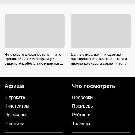
Не ставьте диван к стене — это
1 ст. в стиралку — и одежда
прошлый век и безвкусица:
благоухает свежестью: старая
сдвиньте мебель так, и комната
прачка раскрыла секрет, что
преобразится как после ремонта
добавить в барабан вместе с
порошком
Афиша
Что посмотреть
В прокате
Подборки
Кинотеатры
Премьеры
Премьеры
Рейтинги
Рецензии
Трейлеры