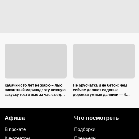
Кабачки сто лет не жарю – лью
Не брусчатка и не бетон: чем
пикантный маринад: эту нежную
сейчас делают садовые
закуску гости всю за час съедят
дорожки умные дачники — 4
(рецепт-пятиминутка)
практичных варианта
Афиша
Что посмотреть
В прокате
Подборки
Кинотеатры
Премьеры