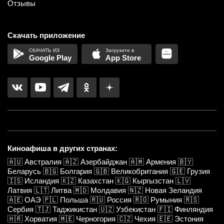
Отзывы
Скачать приложение
Google Play
App Store
Киноафиша в других странах:
🇦🇺
Австралия
🇦🇿
Азербайджан
🇦🇲
Армения
🇧🇾
Беларусь
🇧🇬
Болгария
🇬🇧
Великобритания
🇬🇪
Грузия
🇮🇸
Исландия
🇰🇿
Казахстан
🇰🇬
Кыргызстан
🇱🇻
Латвия
🇱🇹
Литва
🇲🇩
Молдавия
🇳🇿
Новая Зеландия
🇦🇪
ОАЭ
🇵🇱
Польша
🇷🇺
Россия
🇷🇴
Румыния
🇷🇸
Сербия
🇹🇯
Таджикистан
🇺🇿
Узбекистан
🇫🇮
Финляндия
🇭🇷
Хорватия
🇲🇪
Черногория
🇨🇿
Чехия
🇪🇪
Эстония