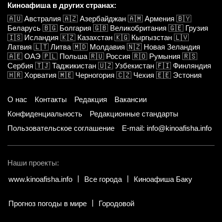
Киноафиша в других странах:
🇦🇺
Австралия
🇦🇿
Азербайджан
🇦🇲
Армения
🇧🇾
Беларусь
🇧🇬
Болгария
🇬🇧
Великобритания
🇬🇪
Грузия
🇮🇸
Исландия
🇰🇿
Казахстан
🇰🇬
Кыргызстан
🇱🇻
Латвия
🇱🇹
Литва
🇲🇩
Молдавия
🇳🇿
Новая Зеландия
🇦🇪
ОАЭ
🇵🇱
Польша
🇷🇺
Россия
🇷🇴
Румыния
🇷🇸
Сербия
🇹🇯
Таджикистан
🇺🇿
Узбекистан
🇫🇮
Финляндия
🇭🇷
Хорватия
🇲🇪
Черногория
🇨🇿
Чехия
🇪🇪
Эстония
О нас
Контакты
Редакция
Вакансии
Конфиденциальность
Редакционные стандарты
Пользовательское соглашение
E-mail: info@kinoafisha.info
Наши проекты:
www.kinoafisha.info
Все города
Киноафиша Баку
Прогноз погоды в мире
Городовой