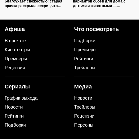
благоухает свежестью: старая
вариантов обоев для дома с
прачка раскрыла секрет, что
детьми и животными —
добавить в барабан вместе с
царапины и фломастеры им
порошком
нипочём
Афиша
Что посмотреть
В прокате
Подборки
Кинотеатры
Премьеры
Премьеры
Рейтинги
Рецензии
Трейлеры
Сериалы
Медиа
График выхода
Новости
Новости
Трейлеры
Рейтинги
Рецензии
Подборки
Персоны