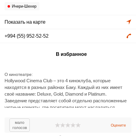
Ичери-Шехер
Показать на карте
+994 (55) 952-52-52
В избранное
О кинотеатре
Hollywood Cinema Club – это 4 киноклуба, которые
находятся в разных районах Баку. Каждый из них имеет
своё название: Deluxe, Gold, Diamond и Platinum.
Заведение представляет собой отдельно расположенные
уютные комнаты, где посетители могут насладиться
просмотром любимых фильмов в кругу друзей и родных,
чувствуя себя как дома.
мало
Оцените
голосов