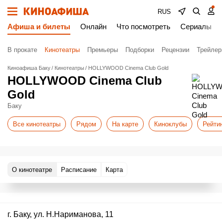
RUS
Афиша и билеты
Онлайн
Что посмотреть
Сериалы
В прокате
Кинотеатры
Премьеры
Подборки
Рецензии
Трейле
Киноафиша Баку
Кинотеатры
HOLLYWOOD Cinema Club Gold
HOLLYWOOD Cinema Club
Gold
Баку
Все кинотеатры
Рядом
На карте
Киноклубы
Рейти
О кинотеатре
Расписание
Карта
г. Баку, ул. Н.Нариманова, 11