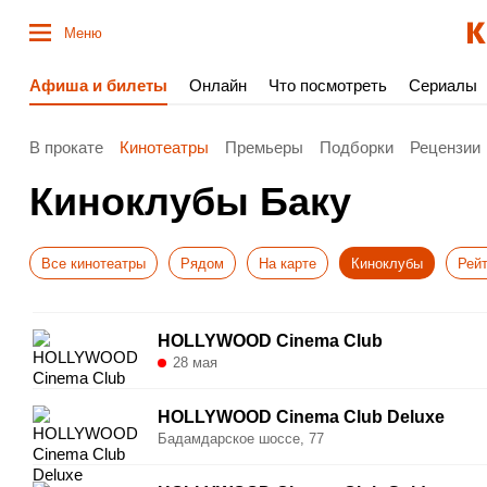
Меню
Афиша и билеты
Онлайн
Что посмотреть
Сериалы
В прокате
Кинотеатры
Премьеры
Подборки
Рецензии
Киноклубы Баку
Все кинотеатры
Рядом
На карте
Киноклубы
Рейт
HOLLYWOOD Cinema Club
28 мая
HOLLYWOOD Cinema Club Deluxe
Бадамдарское шоссе, 77