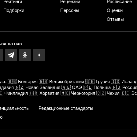
Рейтинги
Рецензии
Расписание
Подборки
Персоны
Оценки
Отзывы
ся на нас
усь
🇧🇬
Болгария
🇬🇧
Великобритания
🇬🇪
Грузия
🇮🇸
Ислан
лдавия
🇳🇿
Новая Зеландия
🇦🇪
ОАЭ
🇵🇱
Польша
🇷🇺
Росси
🇮
Финляндия
🇭🇷
Хорватия
🇲🇪
Черногория
🇨🇿
Чехия
🇪🇪
Эс
енциальность
Редакционные стандарты
fo