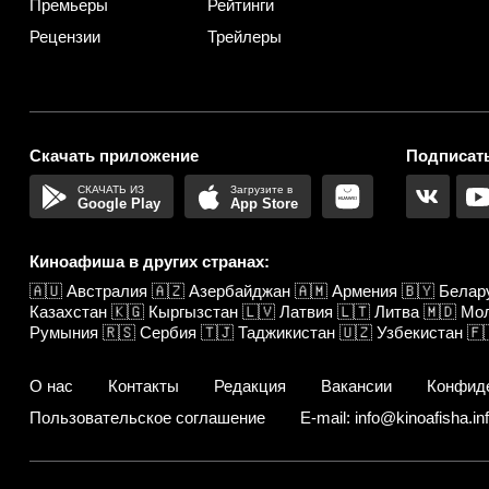
Премьеры
Рейтинги
Рецензии
Трейлеры
Скачать приложение
Подписать
Google Play
App Store
Киноафиша в других странах:
🇦🇺
Австралия
🇦🇿
Азербайджан
🇦🇲
Армения
🇧🇾
Белар
Казахстан
🇰🇬
Кыргызстан
🇱🇻
Латвия
🇱🇹
Литва
🇲🇩
Мо
Румыния
🇷🇸
Сербия
🇹🇯
Таджикистан
🇺🇿
Узбекистан
🇫
О нас
Контакты
Редакция
Вакансии
Конфид
Пользовательское соглашение
E-mail: info@kinoafisha.in