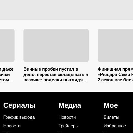
т даже
Винные пробки пустил в
Финишная прям
бачки
дело, перестав складывать в
«Рыцаря Семи 
етом
вазочке: поделки выглядят
2 сезон все бли
так, будто делали
— и в нем зрит
итальянские мастера
встреча с родн
Ланнистеров
Сериалы
Медиа
Мое
График выхода
Новости
Билеты
Новости
Трейлеры
Избранное