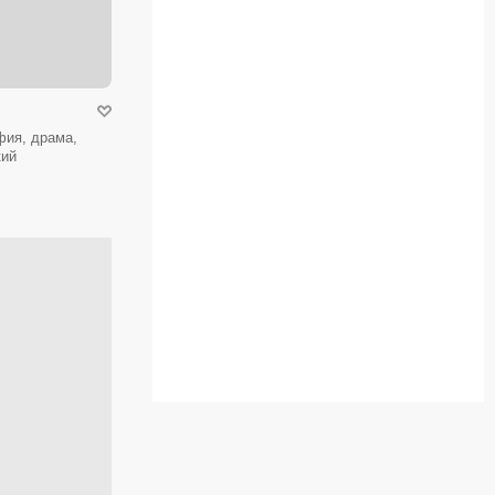
фия, драма,
кий