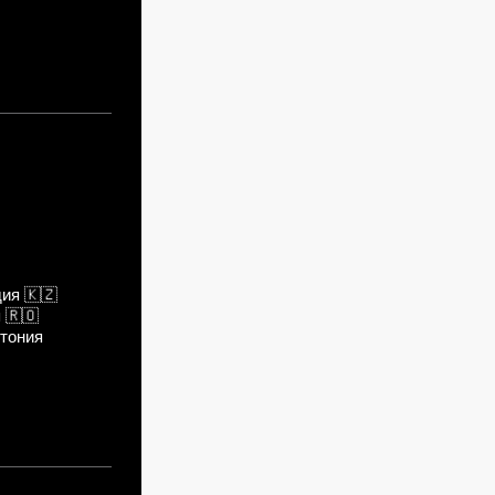
дия
🇰🇿
я
🇷🇴
тония