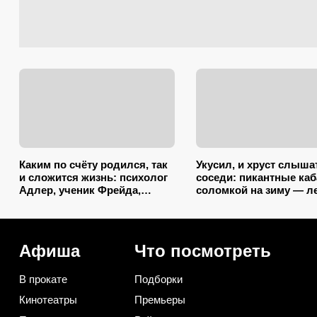
Каким по счёту родился, так
Укусил, и хруст слыша
и сложится жизнь: психолог
соседи: пикантные ка
Адлер, ученик Фрейда,
соломкой на зиму — л
объяснил, как очередность
закатываю только так
влияет на судьбу
Афиша
Что посмотреть
В прокате
Подборки
Кинотеатры
Премьеры