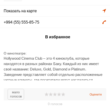
Показать на карте
+994 (55) 555-85-75
В избранное
О кинотеатре
Hollywood Cinema Club – это 4 киноклуба, которые
находятся в разных районах Баку. Каждый из них имеет
своё название: Deluxe, Gold, Diamond и Platinum.
Заведение представляет собой отдельно расположенные
уютные комнаты, где посетители могут насладиться
просмотром любимых фильмов в кругу друзей и родных,
чувствуя себя как дома.
мало
Оцените
голосов
0
голосов