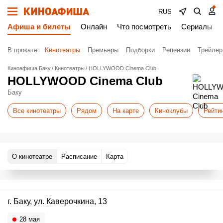
RUS
Афиша и билеты
Онлайн
Что посмотреть
Сериалы
В прокате
Кинотеатры
Премьеры
Подборки
Рецензии
Трейле
Киноафиша Баку
Кинотеатры
HOLLYWOOD Cinema Club
HOLLYWOOD Cinema Club
Баку
Все кинотеатры
Рядом
На карте
Киноклубы
Рейти
О кинотеатре
Расписание
Карта
г. Баку, ул. Каверочкина, 13
28 мая