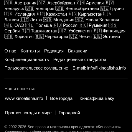
🇦🇺
Австралия
🇦🇿
Азербайджан
🇦🇲
Армения
🇧🇾
Беларусь
🇧🇬
Болгария
🇬🇧
Великобритания
🇬🇪
Грузия
🇮🇸
Исландия
🇰🇿
Казахстан
🇰🇬
Кыргызстан
🇱🇻
Латвия
🇱🇹
Литва
🇲🇩
Молдавия
🇳🇿
Новая Зеландия
🇦🇪
ОАЭ
🇵🇱
Польша
🇷🇺
Россия
🇷🇴
Румыния
🇷🇸
Сербия
🇹🇯
Таджикистан
🇺🇿
Узбекистан
🇫🇮
Финляндия
🇭🇷
Хорватия
🇲🇪
Черногория
🇨🇿
Чехия
🇪🇪
Эстония
О нас
Контакты
Редакция
Вакансии
Конфиденциальность
Редакционные стандарты
Пользовательское соглашение
E-mail: info@kinoafisha.info
Наши проекты:
www.kinoafisha.info
Все города
Киноафиша Баку
Прогноз погоды в мире
Городовой
© 2002-2026 Все права и материалы принадлежат «Киноафиша».
.
Копирование информации только с письменного разрешения