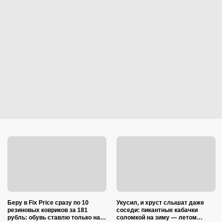
Беру в Fix Price сразу по 10
Укусил, и хруст слышат даже
резиновых ковриков за 181
соседи: пикантные кабачки
рубль: обувь ставлю только на
соломкой на зиму — летом