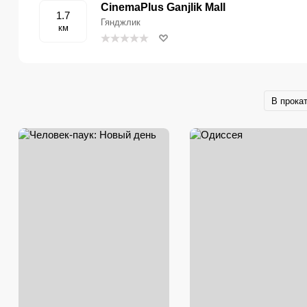
CinemaPlus Ganjlik Mall
1.7
Гянджлик
км
В прока