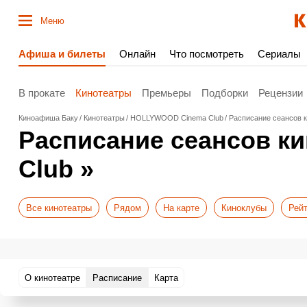
Меню
Афиша и билеты
Онлайн
Что посмотреть
Сериалы
В прокате
Кинотеатры
Премьеры
Подборки
Рецензии
Киноафиша Баку
Кинотеатры
HOLLYWOOD Cinema Club
Расписание сеансов 
Расписание сеансов 
Club »
Все кинотеатры
Рядом
На карте
Киноклубы
Рейт
О кинотеатре
Расписание
Карта