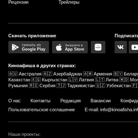
Рецензии
Трейлеры
Скачать приложение
Подписать
Google Play
App Store
Киноафиша в других странах:
🇦🇺
Австралия
🇦🇿
Азербайджан
🇦🇲
Армения
🇧🇾
Белар
Казахстан
🇰🇬
Кыргызстан
🇱🇻
Латвия
🇱🇹
Литва
🇲🇩
Мо
Румыния
🇷🇸
Сербия
🇹🇯
Таджикистан
🇺🇿
Узбекистан
🇫
О нас
Контакты
Редакция
Вакансии
Конфид
Пользовательское соглашение
E-mail: info@kinoafisha.in
Наши проекты: