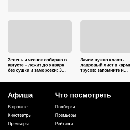
Зелень и чеснок собираю в
Зачем нужно класть
августе – лежит до января
лавровый лист в карм
без сушки и заморозки: 3
трусов: запомните и
способа сохранить
незамужним подругам
изумительный запах и тот
расскажите
самый вкус
Афиша
Что посмотреть
В прокате
Подборки
Кинотеатры
Премьеры
Премьеры
Рейтинги