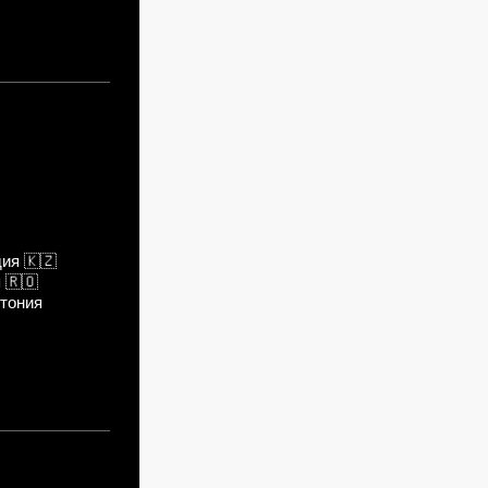
дия
🇰🇿
я
🇷🇴
тония