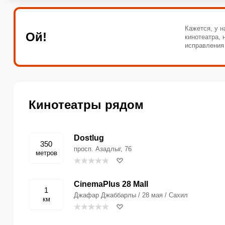
Кажется, у н
Ой!
кинотеатра,
исправления
Кинотеатры рядом
Dostlug
350
просп. Азадлыг, 76
метров
CinemaPlus 28 Mall
1
Джафар Джаббарлы / 28 мая / Сахил
км