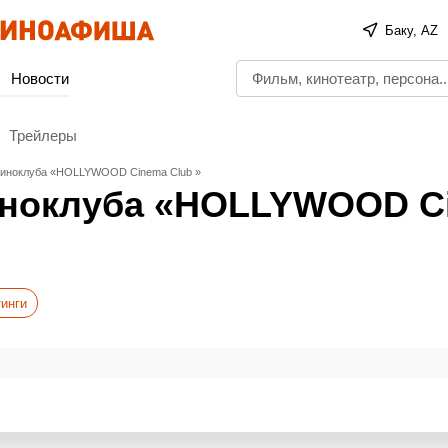
Баку, AZ
Новости
Трейлеры
киноклуба «HOLLYWOOD Cinema Club »
киноклуба «HOLLYWOOD C
инги