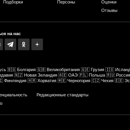
Подборки
Персоны
Оценки
Отзывы
ся на нас
усь
🇧🇬
Болгария
🇬🇧
Великобритания
🇬🇪
Грузия
🇮🇸
Ислан
лдавия
🇳🇿
Новая Зеландия
🇦🇪
ОАЭ
🇵🇱
Польша
🇷🇺
Росси
🇮
Финляндия
🇭🇷
Хорватия
🇲🇪
Черногория
🇨🇿
Чехия
🇪🇪
Эс
енциальность
Редакционные стандарты
fo