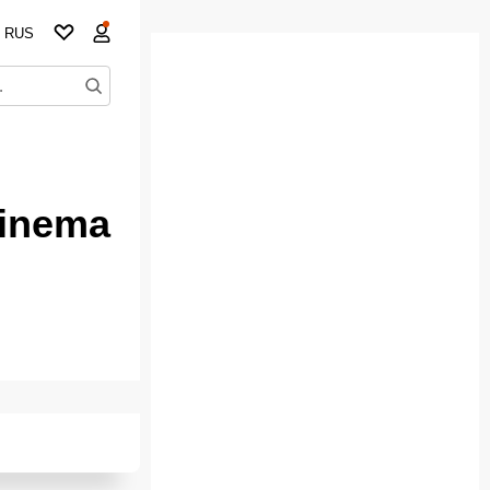
RUS
inema