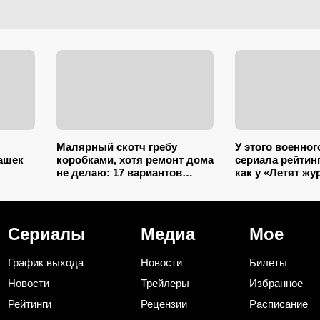
Малярный скотч гребу
У этого военног
ашек
коробками, хотя ремонт дома
сериала рейтинг
не делаю: 17 вариантов
как у «Летят жу
использования в квартире и
4 серии, а забы
на даче
Сериалы
Медиа
Мое
График выхода
Новости
Билеты
Новости
Трейлеры
Избранное
Рейтинги
Рецензии
Расписание