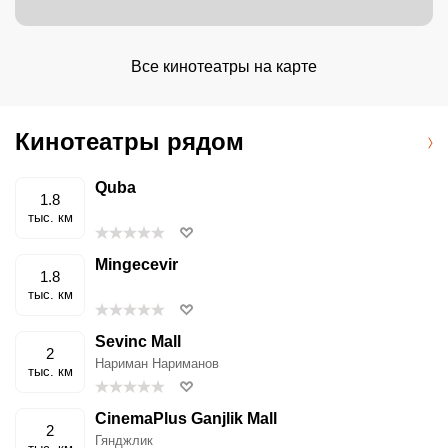
Все кинотеатры на карте
Кинотеатры рядом
Quba
1.8
тыс. км
Mingecevir
1.8
тыс. км
Sevinc Mall
2
Нариман Нариманов
тыс. км
CinemaPlus Ganjlik Mall
2
Гянджлик