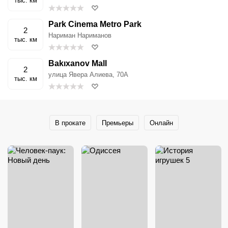
тыс. км
Park Cinema Metro Park
2
Нариман Нариманов
тыс. км
Bakıxanov Mall
2
улица Явера Алиева, 70А
тыс. км
В прокате
Премьеры
Онлайн