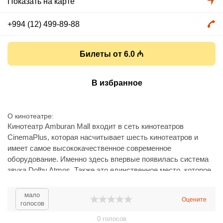
Показать на карте
+994 (12) 499-89-88
Билеты от 6.0 ₼
В избранное
О кинотеатре
Кинотеатр Amburan Mall входит в сеть кинотеатров
CinemaPlus, которая насчитывает шесть кинотеатров и
имеет самое высококачественное современное
оборудование. Именно здесь впервые появилась система
звука Dolby Atmos. Также это единственное место, которое
вкладывает инвестиции в создание дубляжа на родном
языке.
мало
Оцените
Сам кинотеатр расположен на побережье Каспийского моря
голосов
в элитном посёлке Бильгя. Он является кинотеатрам
0
голосов