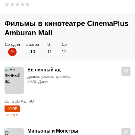
Фильмы в кинотеатре CinemaPlus
Amburan Mall
Сегодня
Завтра
Вт
Ср
9
10
11
12
Её личный ад
драма, ужасы, триллер
2026, Дания
2D, SUB AZ, RU
10:35
от 6.0 ₼
Миньоны и Монстры