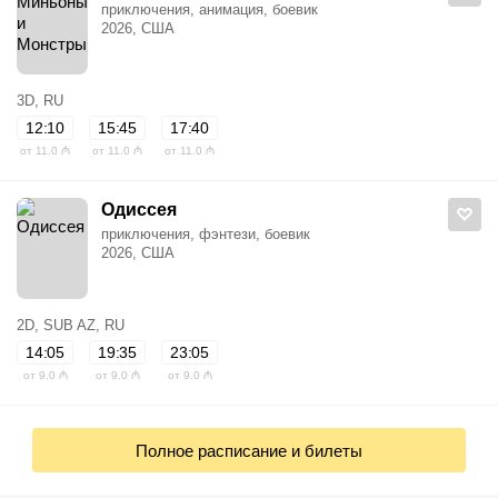
приключения, анимация, боевик
2026, США
3D, RU
12:10
15:45
17:40
от 11.0 ₼
от 11.0 ₼
от 11.0 ₼
Одиссея
приключения, фэнтези, боевик
2026, США
2D, SUB AZ, RU
14:05
19:35
23:05
от 9.0 ₼
от 9.0 ₼
от 9.0 ₼
Полное расписание и билеты