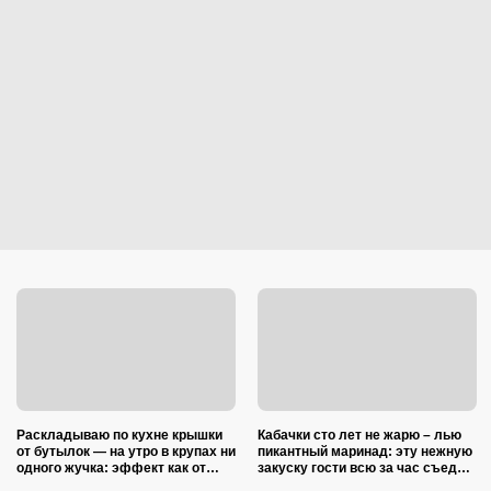
Раскладываю по кухне крышки
Кабачки сто лет не жарю – лью
от бутылок — на утро в крупах ни
пикантный маринад: эту нежную
одного жучка: эффект как от
закуску гости всю за час съедят
дорогой отравы
(рецепт-пятиминутка)