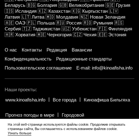
Беларусь
🇧🇬
Болгария
🇬🇧
Великобритания
🇬🇪
Грузия
🇮🇸
Исландия
🇰🇿
Казахстан
🇰🇬
Кыргызстан
🇱🇻
Латвия
🇱🇹
Литва
🇲🇩
Молдавия
🇳🇿
Новая Зеландия
🇦🇪
ОАЭ
🇵🇱
Польша
🇷🇺
Россия
🇷🇴
Румыния
🇷🇸
Сербия
🇹🇯
Таджикистан
🇺🇿
Узбекистан
🇫🇮
Финляндия
🇭🇷
Хорватия
🇲🇪
Черногория
🇨🇿
Чехия
🇪🇪
Эстония
О нас
Контакты
Редакция
Вакансии
Конфиденциальность
Редакционные стандарты
Пользовательское соглашение
E-mail: info@kinoafisha.info
Наши проекты:
www.kinoafisha.info
Все города
Киноафиша Бильгяха
Прогноз погоды в мире
Городовой
На этой веб-странице используются файлы cookie. Продолжив открывать
страницы сайта, Вы соглашаетесь с использованием файлов cookie.
© 2002-2026 Все права и материалы принадлежат «Киноафиша».
.
Узнать больше
Копирование информации только с письменного разрешения