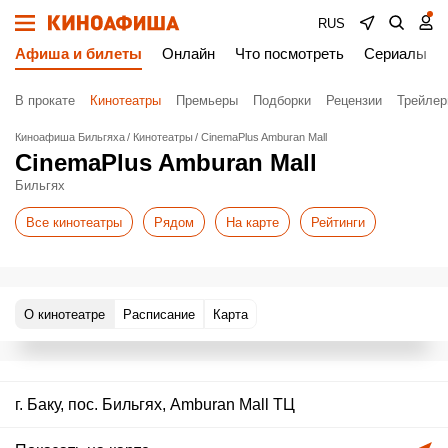
RUS
Афиша и билеты
Онлайн
Что посмотреть
Сериалы
В прокате
Кинотеатры
Премьеры
Подборки
Рецензии
Трейле
Киноафиша Бильгяха
Кинотеатры
CinemaPlus Amburan Mall
CinemaPlus Amburan Mall
Бильгях
Все кинотеатры
Рядом
На карте
Рейтинги
О кинотеатре
Расписание
Карта
г. Баку, пос. Бильгях, Amburan Mall ТЦ