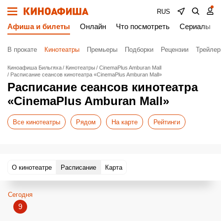
RUS
Афиша и билеты
Онлайн
Что посмотреть
Сериалы
В прокате
Кинотеатры
Премьеры
Подборки
Рецензии
Трейле
Киноафиша Бильгяха
Кинотеатры
CinemaPlus Amburan Mall
Расписание сеансов кинотеатра «CinemaPlus Amburan Mall»
Расписание сеансов кинотеатра
«CinemaPlus Amburan Mall»
Все кинотеатры
Рядом
На карте
Рейтинги
О кинотеатре
Расписание
Карта
Сегодня
9