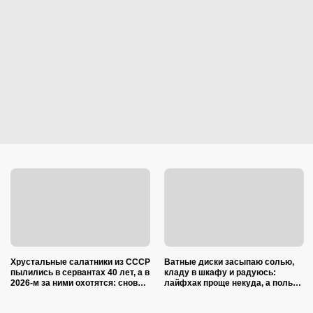
Хрустальные салатники из СССР
Ватные диски засыпаю солью,
пылились в сервантах 40 лет, а в
кладу в шкафу и радуюсь:
2026-м за ними охотятся: снова в
лайфхак проще некуда, а пользы
моде и дорожают
вагон и маленькая тележка