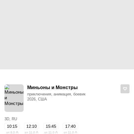
Миньоны и Монстры
приключения, анимация, боевик
2026, США
3D, RU
10:15
12:10
15:45
17:40
от 8.0 ₼
от 11.0 ₼
от 11.0 ₼
от 11.0 ₼