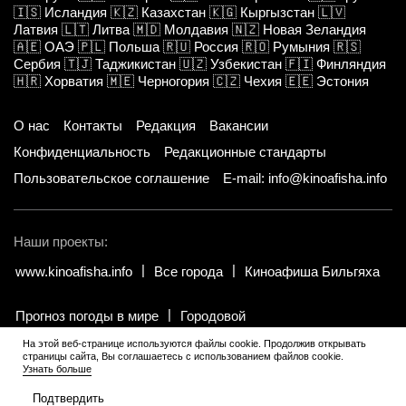
🇮🇸
Исландия
🇰🇿
Казахстан
🇰🇬
Кыргызстан
🇱🇻
Латвия
🇱🇹
Литва
🇲🇩
Молдавия
🇳🇿
Новая Зеландия
🇦🇪
ОАЭ
🇵🇱
Польша
🇷🇺
Россия
🇷🇴
Румыния
🇷🇸
Сербия
🇹🇯
Таджикистан
🇺🇿
Узбекистан
🇫🇮
Финляндия
🇭🇷
Хорватия
🇲🇪
Черногория
🇨🇿
Чехия
🇪🇪
Эстония
О нас
Контакты
Редакция
Вакансии
Конфиденциальность
Редакционные стандарты
Пользовательское соглашение
E-mail: info@kinoafisha.info
Наши проекты:
www.kinoafisha.info
Все города
Киноафиша Бильгяха
Прогноз погоды в мире
Городовой
На этой веб-странице используются файлы cookie. Продолжив открывать
страницы сайта, Вы соглашаетесь с использованием файлов cookie.
© 2002-2026 Все права и материалы принадлежат «Киноафиша».
.
Узнать больше
Копирование информации только с письменного разрешения
редакции.
Подтвердить