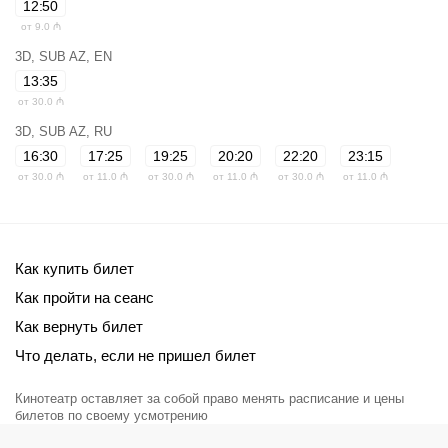
12:50
от 9.0 ₼
3D, SUB AZ, EN
13:35
от 30.0 ₼
3D, SUB AZ, RU
16:30
17:25
19:25
20:20
22:20
23:15
от 30.0 ₼
от 11.0 ₼
от 30.0 ₼
от 11.0 ₼
от 30.0 ₼
от 11.0 ₼
Как купить билет
Как пройти на сеанс
Как вернуть билет
Что делать, если не пришел билет
Кинотеатр оставляет за собой право менять расписание и цены
билетов по своему усмотрению