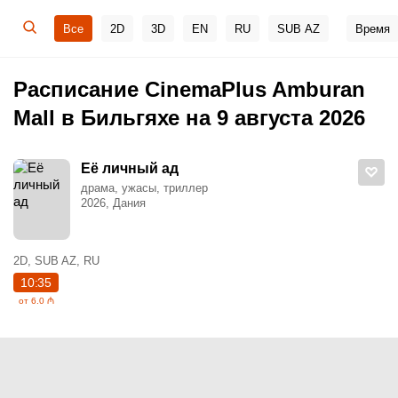
Все
2D
3D
EN
RU
SUB AZ
Время
Расписание CinemaPlus Amburan
Mall в Бильгяхе на 9 августа 2026
Её личный ад
драма, ужасы, триллер
2026, Дания
2D, SUB AZ, RU
10:35
от 6.0 ₼