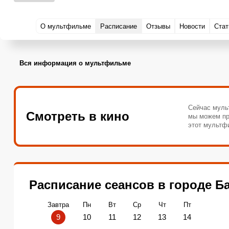
О мультфильме
Расписание
Отзывы
Новости
Стат
Вся информация о мультфильме
Сейчас муль
Смотреть в кино
мы можем пр
этот мультф
Расписание сеансов в городе Б
Завтра
Пн
Вт
Ср
Чт
Пт
9
10
11
12
13
14