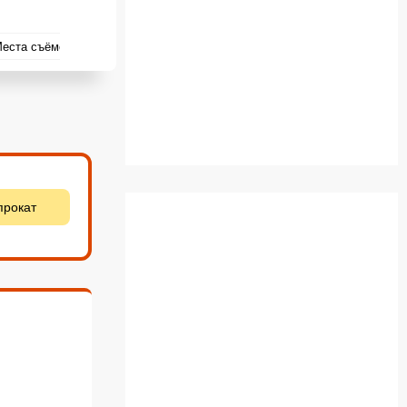
еста съёмок
прокат