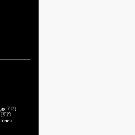
дия
🇰🇿
я
🇷🇴
тония