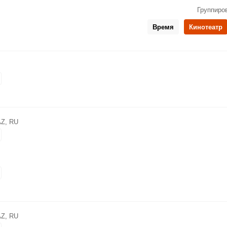
Группиро
Время
Кинотеатр
AZ, RU
AZ, RU