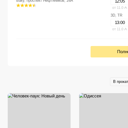
Баку, проспект Нефтяников, 26A
12:05
от 11.0 ₼
3D, TR
13:00
от 11.0 ₼
Полн
В прока