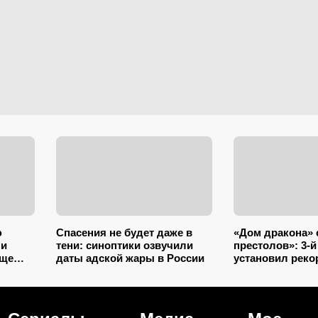
ю
Спасения не будет даже в
«Дом дракона» 
 и
тени: синоптики озвучили
престолов»: 3-й
още
даты адской жары в России
установил реко
 и
вершины тольк