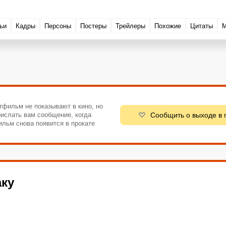
ьи
Кадры
Персоны
Постеры
Трейлеры
Похожие
Цитаты
М
тфильм не показывают в кино, но
Сообщить о выходе в 
ислать вам сообщение, когда
ильм снова появится в прокате
аку