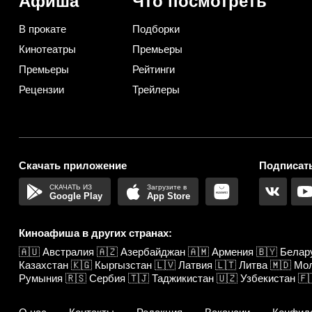
Афиша
Что посмотреть
В прокате
Подборки
Кинотеатры
Премьеры
Премьеры
Рейтинги
Рецензии
Трейлеры
Скачать приложение
Подписать
Google Play
App Store
Киноафиша в других странах:
🇦🇺
Австралия
🇦🇿
Азербайджан
🇦🇲
Армения
🇧🇾
Белар
Казахстан
🇰🇬
Кыргызстан
🇱🇻
Латвия
🇱🇹
Литва
🇲🇩
Мо
Румыния
🇷🇸
Сербия
🇹🇯
Таджикистан
🇺🇿
Узбекистан
🇫