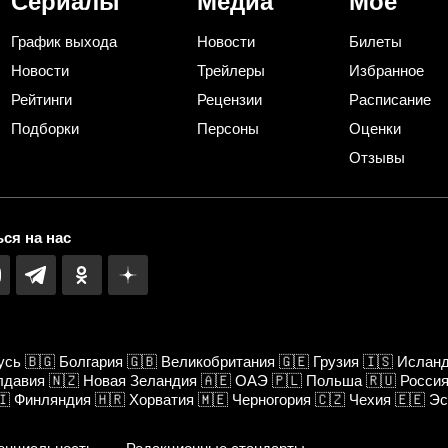
Сериалы
Медиа
Мое
График выхода
Новости
Билеты
Новости
Трейлеры
Избранное
Рейтинги
Рецензии
Расписание
Подборки
Персоны
Оценки
Отзывы
ся на нас
усь
🇧🇬
Болгария
🇬🇧
Великобритания
🇬🇪
Грузия
🇮🇸
Ислан
лдавия
🇳🇿
Новая Зеландия
🇦🇪
ОАЭ
🇵🇱
Польша
🇷🇺
Росси
🇮
Финляндия
🇭🇷
Хорватия
🇲🇪
Черногория
🇨🇿
Чехия
🇪🇪
Эс