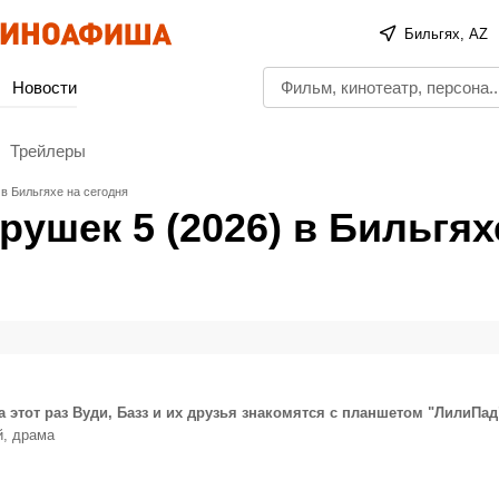
Бильгях, AZ
Новости
Трейлеры
в Бильгяхе на сегодня
ушек 5 (2026) в Бильгях
а этот раз Вуди, Базз и их друзья знакомятся с планшетом "ЛилиПад
й, драма