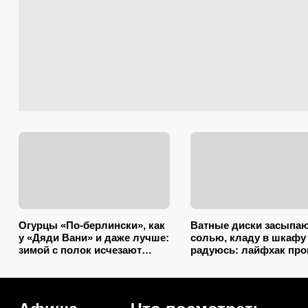
Огурцы «По-берлински», как
Ватные диски засыпа
у «Дяди Вани» и даже лучше:
солью, кладу в шкафу
зимой с полок исчезают
радуюсь: лайфхак пр
первыми
некуда, а пользы вагон
маленькая тележка