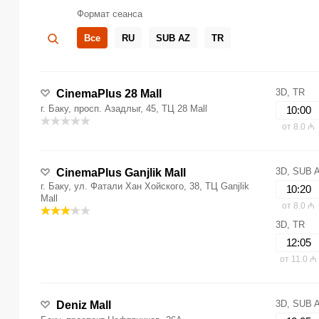
Формат сеанса
Все
RU
SUB AZ
TR
3D, TR
CinemaPlus 28 Mall
г. Баку, просп. Азадлыг, 45, ТЦ 28 Mall
10:00
от 8.0 ₼
3D, SUB 
CinemaPlus Ganjlik Mall
г. Баку, ул. Фатали Хан Хойского, 38, ТЦ Ganjlik
10:20
Mall
от 8.0 ₼
3D, TR
12:05
от 11.0 ₼
3D, SUB 
Deniz Mall