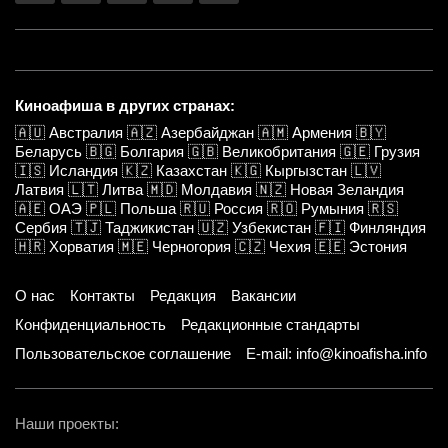
Киноафиша в других странах:
🇦🇺
Австралия
🇦🇿
Азербайджан
🇦🇲
Армения
🇧🇾
Беларусь
🇧🇬
Болгария
🇬🇧
Великобритания
🇬🇪
Грузия
🇮🇸
Исландия
🇰🇿
Казахстан
🇰🇬
Кыргызстан
🇱🇻
Латвия
🇱🇹
Литва
🇲🇩
Молдавия
🇳🇿
Новая Зеландия
🇦🇪
ОАЭ
🇵🇱
Польша
🇷🇺
Россия
🇷🇴
Румыния
🇷🇸
Сербия
🇹🇯
Таджикистан
🇺🇿
Узбекистан
🇫🇮
Финляндия
🇭🇷
Хорватия
🇲🇪
Черногория
🇨🇿
Чехия
🇪🇪
Эстония
О нас
Контакты
Редакция
Вакансии
Конфиденциальность
Редакционные стандарты
Пользовательское соглашение
E-mail: info@kinoafisha.info
Наши проекты: