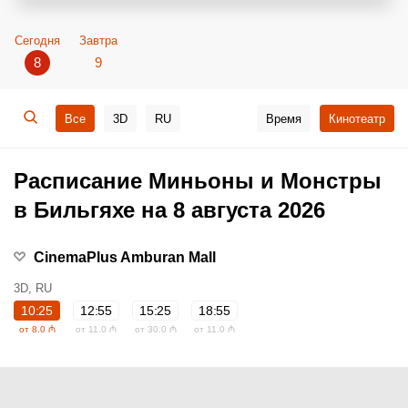
Сегодня
Завтра
8
9
Все
3D
RU
Время
Кинотеатр
Расписание Миньоны и Монстры
в Бильгяхе на 8 августа 2026
CinemaPlus Amburan Mall
3D, RU
10:25
12:55
15:25
18:55
от 8.0 ₼
от 11.0 ₼
от 30.0 ₼
от 11.0 ₼