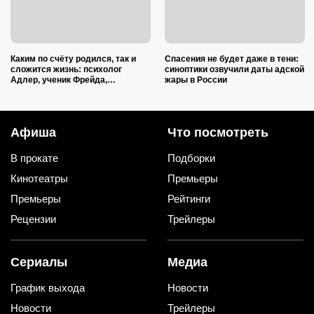
Каким по счёту родился, так и
Спасения не будет даже в тени:
сложится жизнь: психолог
синоптики озвучили даты адской
Адлер, ученик Фрейда,
жары в России
объяснил, как очередность
влияет на судьбу
Афиша
Что посмотреть
В прокате
Подборки
Кинотеатры
Премьеры
Премьеры
Рейтинги
Рецензии
Трейлеры
Сериалы
Медиа
График выхода
Новости
Новости
Трейлеры