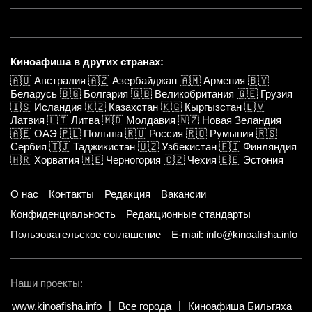
Киноафиша в других странах:
🇦🇺
Австралия
🇦🇿
Азербайджан
🇦🇲
Армения
🇧🇾
Беларусь
🇧🇬
Болгария
🇬🇧
Великобритания
🇬🇪
Грузия
🇮🇸
Исландия
🇰🇿
Казахстан
🇰🇬
Кыргызстан
🇱🇻
Латвия
🇱🇹
Литва
🇲🇩
Молдавия
🇳🇿
Новая Зеландия
🇦🇪
ОАЭ
🇵🇱
Польша
🇷🇺
Россия
🇷🇴
Румыния
🇷🇸
Сербия
🇹🇯
Таджикистан
🇺🇿
Узбекистан
🇫🇮
Финляндия
🇭🇷
Хорватия
🇲🇪
Черногория
🇨🇿
Чехия
🇪🇪
Эстония
О нас
Контакты
Редакция
Вакансии
Конфиденциальность
Редакционные стандарты
Пользовательское соглашение
E-mail: info@kinoafisha.info
Наши проекты:
www.kinoafisha.info
Все города
Киноафиша Бильгяха