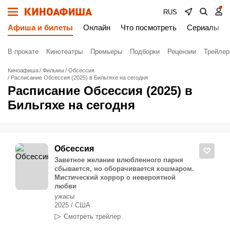
RUS
Афиша и билеты
Онлайн
Что посмотреть
Сериалы
В прокате
Кинотеатры
Премьеры
Подборки
Рецензии
Трейле
Киноафиша
Фильмы
Обсессия
Расписание Обсессия (2025) в Бильгяхе на сегодня
Расписание Обсессия (2025) в
Бильгяхе на сегодня
Обсессия
Заветное желание влюбленного парня
сбывается, но оборачивается кошмаром.
Мистический хоррор о невероятной
любви
ужасы
2025 / США
Смотреть трейлер