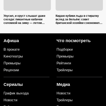
Укусил, и хруст слышат даже
Кидаю кубики льда в стиралку
соседи: пикантные кабачки
вслед за бельём: совет
соломкой на зиму — летом
британской хозяйки сэкономил
закатываю только так
кучу времени (и немного денег)
Афиша
Что посмотреть
В прокате
Подборки
Кинотеатры
Премьеры
Премьеры
Рейтинги
Рецензии
Трейлеры
Сериалы
Медиа
График выхода
Новости
Новости
Трейлеры