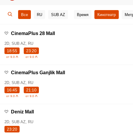
Все
RU
SUB AZ
Время
Кинотеатр
Мет
CinemaPlus 28 Mall
2D, SUB AZ, RU
18:55
23:20
от 9.0 ₼
от 9.0 ₼
CinemaPlus Ganjlik Mall
2D, SUB AZ, RU
16:45
21:10
от 9.0 ₼
от 9.0 ₼
Deniz Mall
2D, SUB AZ, RU
23:20