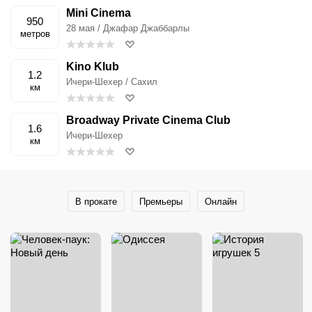
Mini Cinema
950
28 мая / Джафар Джаббарлы
метров
Kino Klub
1.2
Ичери-Шехер / Сахил
км
Broadway Private Cinema Club
1.6
Ичери-Шехер
км
В прокате
Премьеры
Онлайн