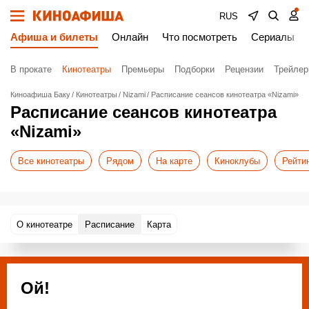
RUS
Афиша и билеты
Онлайн
Что посмотреть
Сериалы
В прокате
Кинотеатры
Премьеры
Подборки
Рецензии
Трейле
Киноафиша Баку
Кинотеатры
Nizami
Расписание сеансов кинотеатра «Nizami»
Расписание сеансов кинотеатра
«Nizami»
Все кинотеатры
Рядом
На карте
Киноклубы
Рейти
О кинотеатре
Расписание
Карта
Ой!