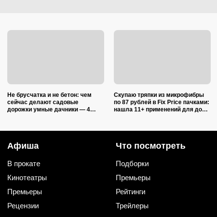
Не брусчатка и не бетон: чем
Скупаю тряпки из микрофибры
сейчас делают садовые
по 87 рублей в Fix Price пачками:
дорожки умные дачники — 4
нашла 11+ применений для дома
практичных варианта
и дачи, и ни одно не связано с
уборкой
Афиша
Что посмотреть
В прокате
Подборки
Кинотеатры
Премьеры
Премьеры
Рейтинги
Рецензии
Трейлеры