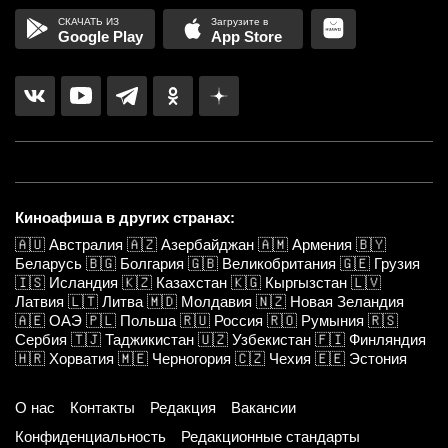
Google Play
App Store
Киноафиша в других странах:
🇦🇺
Австралия
🇦🇿
Азербайджан
🇦🇲
Армения
🇧🇾
Беларусь
🇧🇬
Болгария
🇬🇧
Великобритания
🇬🇪
Грузия
🇮🇸
Исландия
🇰🇿
Казахстан
🇰🇬
Кыргызстан
🇱🇻
Латвия
🇱🇹
Литва
🇲🇩
Молдавия
🇳🇿
Новая Зеландия
🇦🇪
ОАЭ
🇵🇱
Польша
🇷🇺
Россия
🇷🇴
Румыния
🇷🇸
Сербия
🇹🇯
Таджикистан
🇺🇿
Узбекистан
🇫🇮
Финляндия
🇭🇷
Хорватия
🇲🇪
Черногория
🇨🇿
Чехия
🇪🇪
Эстония
О нас
Контакты
Редакция
Вакансии
Конфиденциальность
Редакционные стандарты